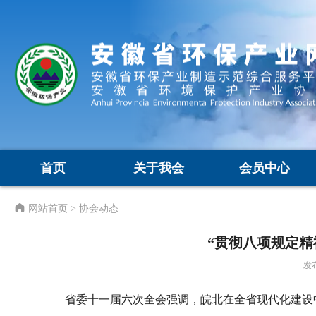
首页
关于我会
会员中心
网站首页
> 协会动态
“贯彻八项规定精
发布
省委十一届六次全会强调，皖北在全省现代化建设中